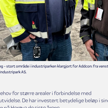
ng - stort område i industriparken klargjort for Addcon: fra ven
Industripark AS.
hov for større arealer i forbindelse med
videlse. De har investert betydelige beløp i sin
 på Herøya de siste årene.