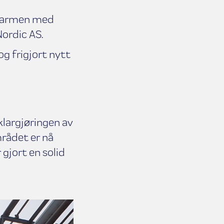
nkfarmen med
ordic AS.
og frigjort nytt
klargjøringen av
rådet er nå
gjort en solid