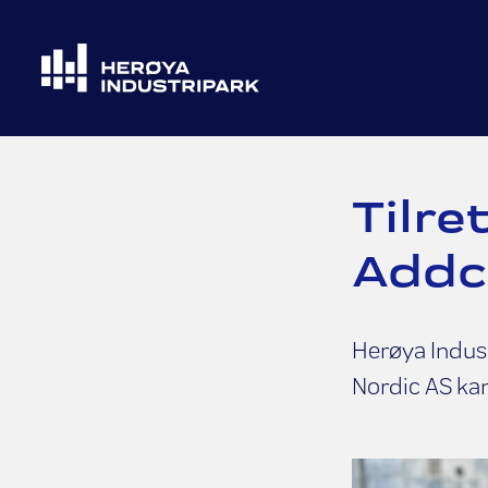
Tilre
Addc
Herøya Indust
Nordic AS kan