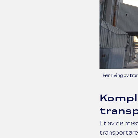
Før riving av tra
Kompl
trans
Et av de mest
transportøre