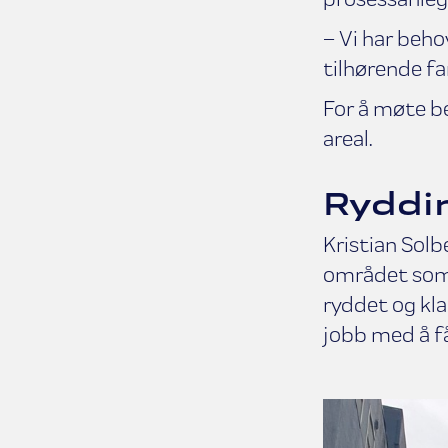
– Vi har beho
tilhørende f
For å møte be
areal.
Ryddi
Kristian Solb
området som 
ryddet og kla
jobb med å få