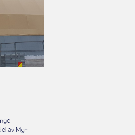
ange
del av Mg-