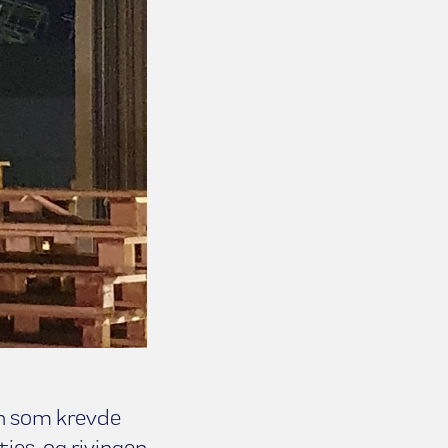
n som krevde
ties, og rivingen