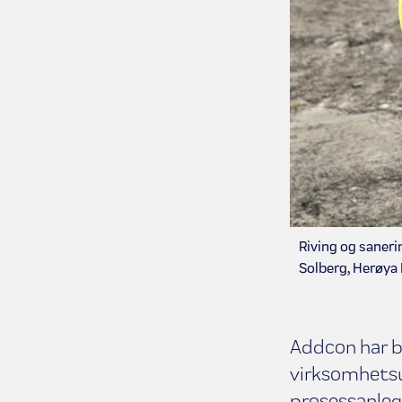
Riving og saneri
Solberg, Herøya 
Addcon har be
virksomhetsut
prosessanlegg