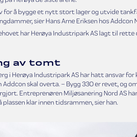
v for å bygge et nytt stort lager og utvide ta
angdammer, sier Hans Arne Eriksen hos Addcon N
hovet har Herøya Industripark AS lagt til rette 
ng av tomt
erg i Herøya Industripark AS har hatt ansvar for 
Addcon skal overta. – Bygg 330 er revet, og om
rgjort. Entreprenøren Miljøsanering Nord AS har 
 plassen klar innen tidsrammen, sier han.