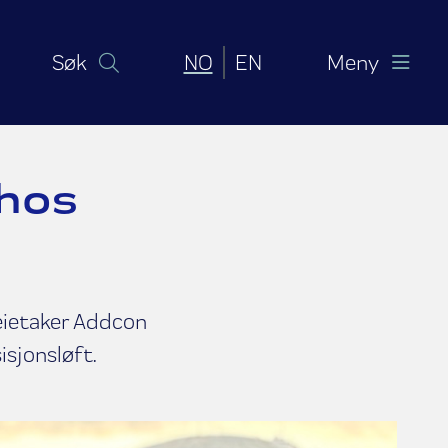
Norsk bokmål
English (United Sta
Søk
NO
EN
Meny
 hos
leietaker Addcon
isjonsløft.