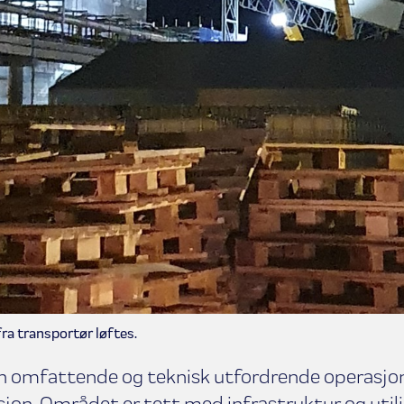
ra transportør løftes.
en omfattende og teknisk utfordrende operasjo
isjon. Området er tett med infrastruktur og utili