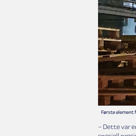
Første element f
– Dette var 
spesiell pres